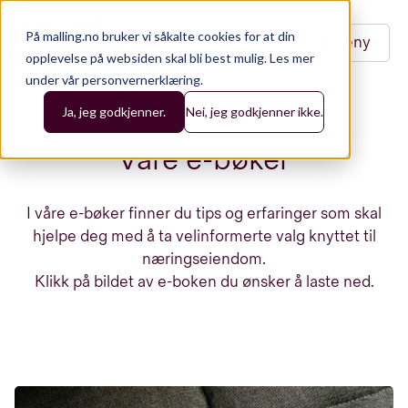
På malling.no bruker vi såkalte cookies for at din
Meny
opplevelse på websiden skal bli best mulig.
Les mer
under vår personvernerklæring.
Malling.no
/
Eboker
Ja, jeg godkjenner.
Nei, jeg godkjenner ikke.
Våre e-bøker
I våre e-bøker finner du tips og erfaringer som skal
hjelpe deg med å ta velinformerte valg knyttet til
næringseiendom.
Klikk på bildet av e-boken du ønsker å laste ned.